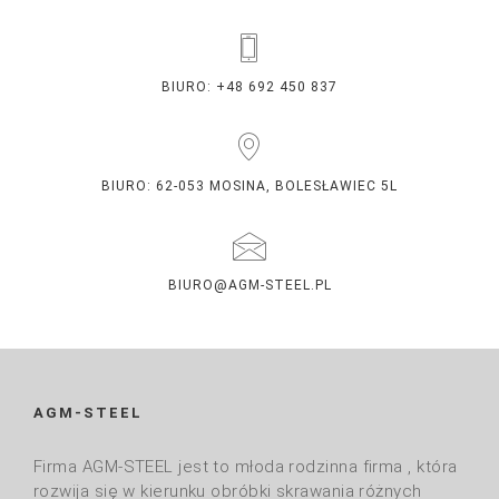
BIURO: +48 692 450 837
BIURO: 62-053 MOSINA, BOLESŁAWIEC 5L
BIURO@AGM-STEEL.PL
AGM-STEEL
Firma AGM-STEEL jest to młoda rodzinna firma , która
rozwija się w kierunku obróbki skrawania różnych