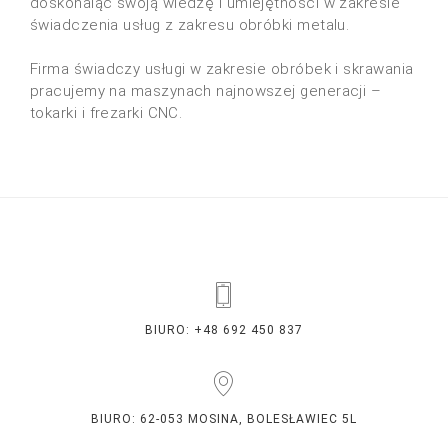
doskonaląc swoją wiedzę i umiejętności w zakresie
świadczenia usług z zakresu obróbki metalu.
Firma świadczy usługi w zakresie obróbek i skrawania
pracujemy na maszynach najnowszej generacji –
tokarki i frezarki CNC.
BIURO: +48 692 450 837
BIURO: 62-053 MOSINA, BOLESŁAWIEC 5L