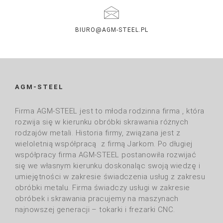
BIURO@AGM-STEEL.PL
AGM-STEEL
Firma AGM-STEEL jest to młoda rodzinna firma , która
rozwija się w kierunku obróbki skrawania różnych
rodzajów metali. Historia firmy, związana jest z
wieloletnią współpracą z firmą Jarkom. Po długiej
współpracy firma AGM-STEEL postanowiła rozwijać
się we własnym kierunku doskonaląc swoją wiedzę i
umiejętności w zakresie świadczenia usług z zakresu
obróbki metalu. Firma świadczy usługi w zakresie
obróbek i skrawania pracujemy na maszynach
najnowszej generacji – tokarki i frezarki CNC.